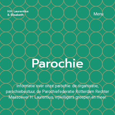
Menu
Parochie
Informatie over onze parochie: de organisatie,
parochiebestuur, de Parochiefederatie Rotterdam Rechter
Maasoever H. Laurentius, vrjwilligers groepen en meer.