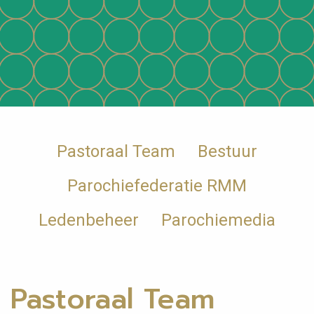
Pastoraal Team
Bestuur
Parochiefederatie RMM
Ledenbeheer
Parochiemedia
Pastoraal Team