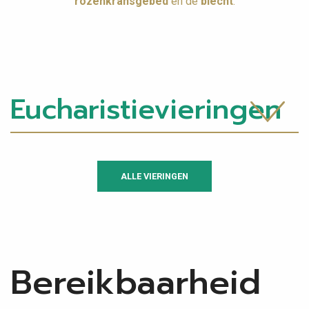
rozenkransgebed
en de
biecht
.
Eucharistie​vieringen
9 aug 11:00
Pater Th. Blokland C.S.D.
ALLE VIERINGEN
Eucharistieviering
19e zondag door het jaar
Bereikbaarheid
15 aug 11:00
Plebaan M. Hagen