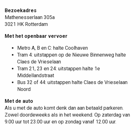
Eucharistieviering
Bezoekadres
Maria tenhemelopneming
Mathenesserlaan 305a
Koor IHSE
3021 HK Rotterdam
Met het openbaar vervoer
16 aug 11:00
Metro A, B en C: halte Coolhaven
Plebaan M. Hagen
Tram 4: uitstappen op de Nieuwe Binnenweg halte
Claes de Vrieselaan
Eucharistieviering
Tram 21, 23 en 24: uitstappen halte 1e
20e zondag door het jaar
Middellandstraat
Bus 32 of 44: uitstappen halte Claes de Vrieselaan
Noord
23 aug 11:00
Met de auto
Mgr. Van den Hende
Als u met de auto komt denk dan aan betaald parkeren.
Zowel doordeweeks als in het weekend. Op zaterdag van
Eucharistieviering
9.00 uur tot 23.00 uur en op zondag vanaf 12.00 uur.
21e zondag door het jaar