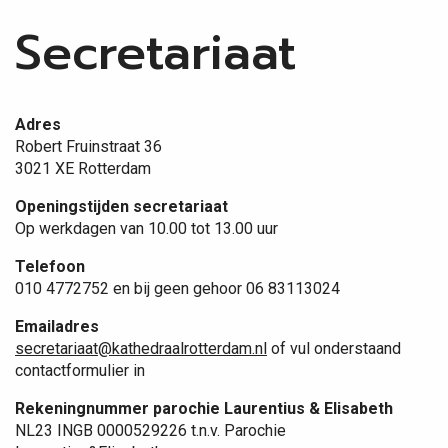
Secretariaat
30 aug 11:00
Plebaan M. Hagen
Eucharistieviering
Adres
21e zondag door het jaar
Robert Fruinstraat 36
3021 XE Rotterdam
Openingstijden secretariaat
Op werkdagen van 10.00 tot 13.00 uur
Telefoon
010 4772752 en bij geen gehoor 06 83113024
Emailadres
secretariaat@kathedraalrotterdam.nl
of vul onderstaand
contactformulier in
Rekeningnummer parochie Laurentius & Elisabeth
NL23 INGB 0000529226 t.n.v. Parochie