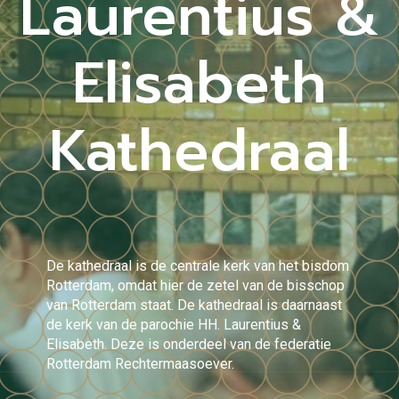
Laurentius &
Elisabeth
Kathedraal
De kathedraal is de centrale kerk van het bisdom
Rotterdam, omdat hier de zetel van de bisschop
van Rotterdam staat. De kathedraal is daarnaast
de kerk van de parochie HH. Laurentius &
Elisabeth. Deze is onderdeel van de federatie
Rotterdam Rechtermaasoever.