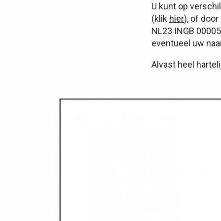
U kunt op verschi
(klik
hier
), of doo
NL23 INGB 0000529
eventueel uw na
Alvast heel hartel