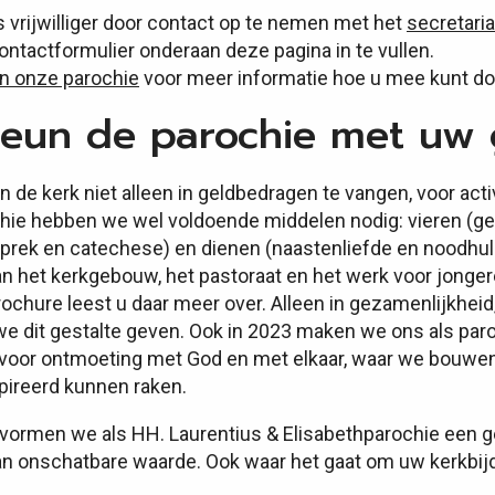
s vrijwilliger door contact op te nemen met het
secretaria
ontactformulier onderaan deze pagina in te vullen.
n onze parochie
voor meer informatie hoe u mee kunt doen
eun de parochie met uw g
n de kerk niet alleen in geldbedragen te vangen, voor activ
hie hebben we wel voldoende middelen nodig: vieren (gebe
prek en catechese) en dienen (naastenliefde en noodhulp
an het kerkgebouw, het pastoraat en het werk voor jonger
ochure leest u daar meer over. Alleen in gezamenlijkhei
we dit gestalte geven. Ook in 2023 maken we ons als par
n voor ontmoeting met God en met elkaar, waar we bouwe
pireerd kunnen raken.
r vormen we als HH. Laurentius & Elisabethparochie ee
van onschatbare waarde. Ook waar het gaat om uw kerkbij