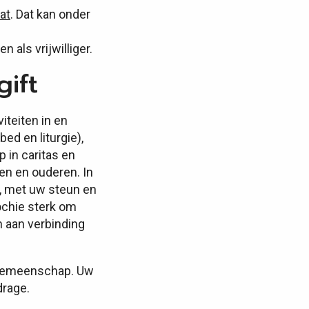
at
. Dat kan onder
 als vrijwilliger.
ift
iteiten in en
d en liturgie),
 in caritas en
en en ouderen. In
d, met uw steun en
ochie sterk om
n aan verbinding
n gemeenschap. Uw
drage.