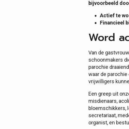
bijvoorbeeld doo
Actief te wo
Financieel b
Word act
Van de gastvrouw
schoonmakers die 
parochie draaiende
waar de parochie 
vrijwilligers kun
Een greep uit onz
misdienaars, acol
bloemschikkers, 
secretariaat, med
organist, en best