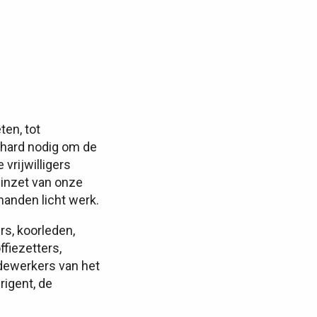
en, tot
e hard nodig om de
 vrijwilligers
 inzet van onze
handen licht werk.
s, koorleden,
fiezetters,
dewerkers van het
rigent, de