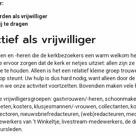
r:
rden als vrijwilliger
ij te dragen
ief als vrijwilliger
en en -heren die de kerkbezoekers een warm welkom het
ervoor zorgen dat de kerk er netjes uitziet: allen zijn z
 te houden. Alleen is het een relatief kleine groep trouwe
op steunt. Uw hulp is dus hard nodig, want alleen door de
nen we onze activiteit voortzetten. Bovendien maken vele 
e vrijwilligersgroepen: gastvrouwen/-heren, schoonmaker
ieten, kosters, klusjesmannen/-vrouwen, collectanten, kof
lectoren, nieuwsbriefredacteuren, (web)redacteuren, me
ewerkers van 't Winkeltje, livestream-medewerkers, de di
uursleden.