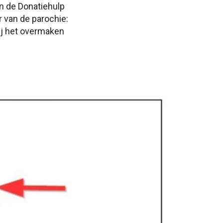
in de Donatiehulp
r van de parochie:
ij het overmaken