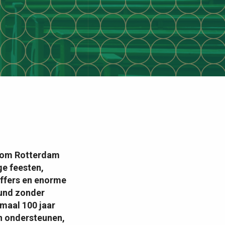
sdom Rotterdam
ge feesten,
offers en enorme
kund zonder
imaal 100 jaar
n ondersteunen,