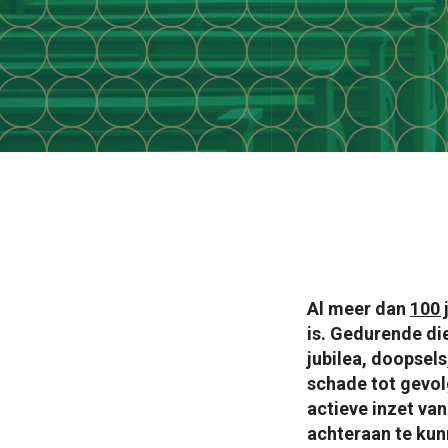
Al meer dan
100 
is. Gedurende di
jubilea, doopsel
schade tot gevolg
actieve inzet va
achteraan te kun