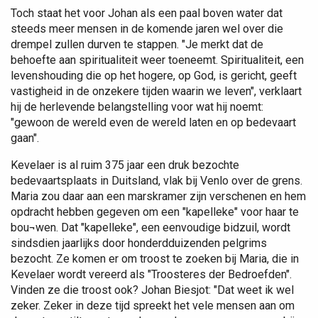
Toch staat het voor Johan als een paal boven water dat
steeds meer mensen in de komende jaren wel over die
drempel zullen durven te stappen. "Je merkt dat de
behoefte aan spiritualiteit weer toeneemt. Spiritualiteit, een
levenshouding die op het hogere, op God, is gericht, geeft
vastigheid in de onzekere tijden waarin we leven", verklaart
hij de herlevende belangstelling voor wat hij noemt:
"gewoon de wereld even de wereld laten en op bedevaart
gaan".
Kevelaer is al ruim 375 jaar een druk bezochte
bedevaartsplaats in Duitsland, vlak bij Venlo over de grens.
Maria zou daar aan een marskramer zijn verschenen en hem
opdracht hebben gegeven om een "kapelleke" voor haar te
bou¬wen. Dat "kapelleke", een eenvoudige bidzuil, wordt
sindsdien jaarlijks door honderdduizenden pelgrims
bezocht. Ze komen er om troost te zoeken bij Maria, die in
Kevelaer wordt vereerd als "Troosteres der Bedroefden".
Vinden ze die troost ook? Johan Biesjot: "Dat weet ik wel
zeker. Zeker in deze tijd spreekt het vele mensen aan om