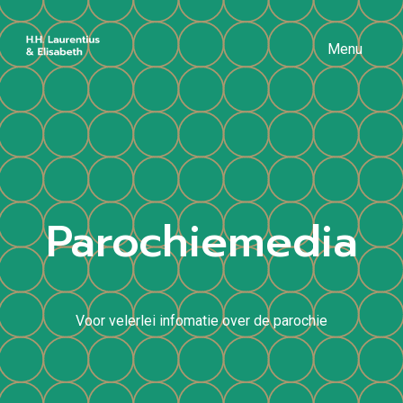
Menu
Parochiemedia
Voor velerlei infomatie over de parochie