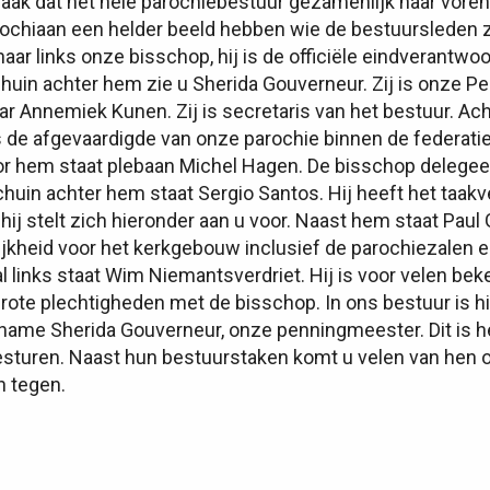
vaak dat het hele parochiebestuur gezamenlijk naar voren
arochiaan een helder beeld hebben wie de bestuursleden z
naar links onze bisschop, hij is de officiële eindverantwoo
huin achter hem zie u Sherida Gouverneur. Zij is onze P
ar Annemiek Kunen. Zij is secretaris van het bestuur. Ach
 is de afgevaardigde van onze parochie binnen de federati
r hem staat plebaan Michel Hagen. De bisschop delegeert
huin achter hem staat Sergio Santos. Hij heeft het taa
hij stelt zich hieronder aan u voor. Naast hem staat Paul
ijkheid voor het kerkgebouw inclusief de parochiezalen
 links staat Wim Niemantsverdriet. Hij is voor velen bek
grote plechtigheden met de bisschop. In ons bestuur is hi
name Sherida Gouverneur, onze penningmeester. Dit is 
esturen. Naast hun bestuurstaken komt u velen van hen oo
 tegen.