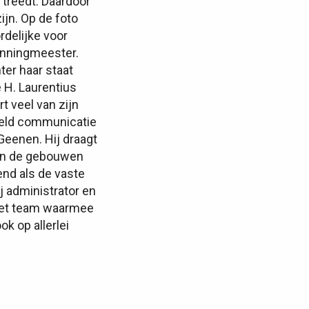
 treedt. Daardoor
ijn. Op de foto
rdelijke voor
enningmeester.
ter haar staat
e H. Laurentius
 veel van zijn
kveld communicatie
 Geenen. Hij draagt
 en de gebouwen
end als de vaste
j administrator en
het team waarmee
k op allerlei