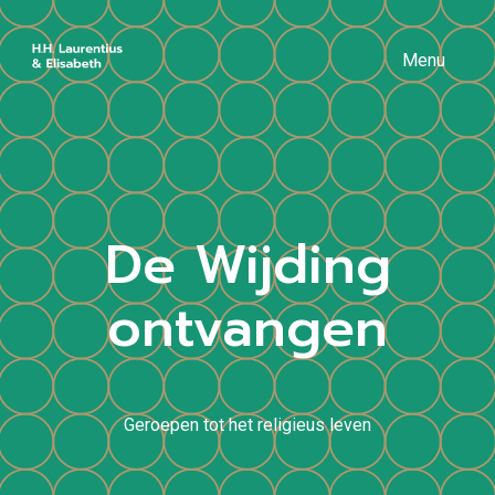
Menu
De Wijding
ontvangen
Geroepen tot het religieus leven