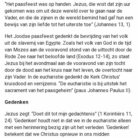
“Het paasfeest was op handen. Jezus, die wist dat zijn uur
gekomen was om uit deze wereld over te gaan naar de
Vader, en die de zijnen in de wereld bemind had gaf hun een
bewijs van zijn liefde tot het uiterste toe” (Johannes 13, 1).
Het Joodse paasfeest gedenkt de bevrijding van het volk
uit de slavernij van Egypte. Zoals het volk van God in de tijd
van Mozes aan de vooravond stond van de uittocht door de
Rode Zee naar het beloofde land (Exodus 12-14), zo staat
Jezus bij het avondmaal aan de vooravond van zijn tocht
door de dood aan het kruis naar het leven, de overtocht naar
zijn Vader. In de eucharistie gedenkt de Kerk Christus’
kruisdood en verrijzenis. “De eucharistie is bij uitstek het
sacrament van het paasgeheim” (paus Johannes Paulus II).
Gedenken
Jezus zegt: “Doet dit tot mijn gedachtenis” (1 Korintiërs 11,
24). ‘Gedenken’ houdt niet in dat we in de eucharistie alleen
met een herinnering bezig zijn uit het verleden. ‘Gedenken’
betekent dat we Christus opnieuw in ons midden