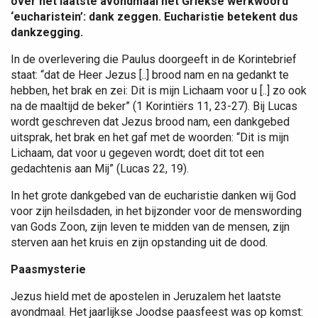
over het laatste avondmaal het Griekse werkwoord
‘eucharistein’: dank zeggen. Eucharistie betekent dus
dankzegging.
In de overlevering die Paulus doorgeeft in de Korintebrief
staat: “dat de Heer Jezus [..] brood nam en na gedankt te
hebben, het brak en zei: Dit is mijn Lichaam voor u [..] zo ook
na de maaltijd de beker” (1 Korintiërs 11, 23-27). Bij Lucas
wordt geschreven dat Jezus brood nam, een dankgebed
uitsprak, het brak en het gaf met de woorden: “Dit is mijn
Lichaam, dat voor u gegeven wordt; doet dit tot een
gedachtenis aan Mij” (Lucas 22, 19).
In het grote dankgebed van de eucharistie danken wij God
voor zijn heilsdaden, in het bijzonder voor de menswording
van Gods Zoon, zijn leven te midden van de mensen, zijn
sterven aan het kruis en zijn opstanding uit de dood.
Paasmysterie
Jezus hield met de apostelen in Jeruzalem het laatste
avondmaal. Het jaarlijkse Joodse paasfeest was op komst: