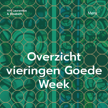
Menu
Overzicht
vieringen Goede
Week