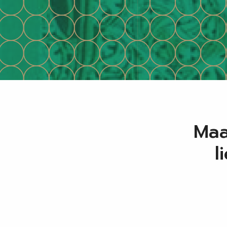
Maa
l