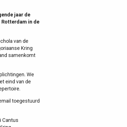
gende jaar de
g Rotterdam in de
Schola van de
oriaanse Kring
 maand samenkomt
rplichtingen. We
et eind van de
pertoire.
 email toegestuurd
i Cantus