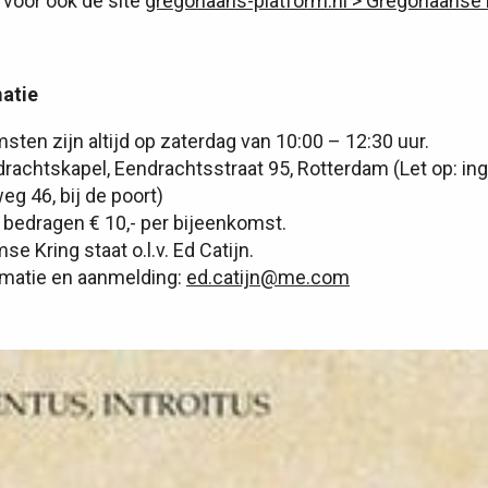
rvoor ook de site
gregoriaans-platform.nl > Gregoriaanse 
atie
sten zijn altijd op zaterdag van 10:00 – 12:30 uur.
drachtskapel, Eendrachtsstraat 95, Rotterdam (Let op: in
g 46, bij de poort)
bedragen € 10,- per bijeenkomst.
e Kring staat o.l.v. Ed Catijn.
rmatie en aanmelding:
ed.catijn@me.com