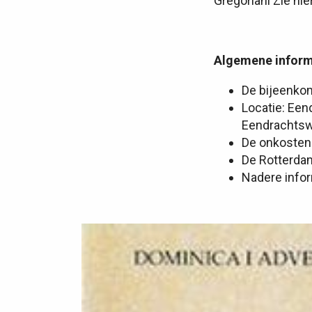
Gregoriani Zie hie
Algemene inform
De bijeenkom
Locatie: Een
Eendrachtswe
De onkosten 
De Rotterdams
Nadere info