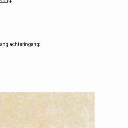
Kring
.
gang achteringang: