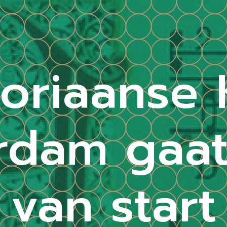
oriaanse 
rdam gaa
van start