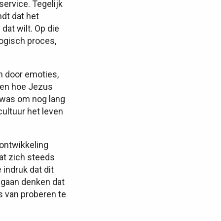
ervice. Tegelijk
ndt dat het
at wilt. Op die
logisch proces,
n door emoties,
oren hoe Jezus
ig was om nog lang
cultuur het leven
 ontwikkeling
at zich steeds
indruk dat dit
 gaan denken dat
ks van proberen te