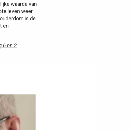
lijke waarde van
jpte leven weer
r ouderdom is de
t en
 6 nr. 2