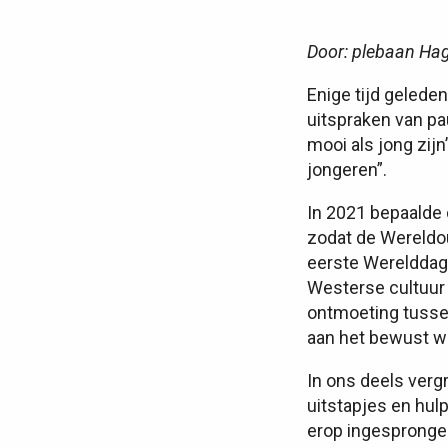
Door: plebaan Ha
Enige tijd geleden
uitspraken van pa
mooi als jong zij
jongeren”.
In 2021 bepaalde d
zodat de Wereldou
eerste Werelddag
Westerse cultuur 
ontmoeting tussen
aan het bewust w
In ons deels verg
uitstapjes en hul
erop ingesprongen