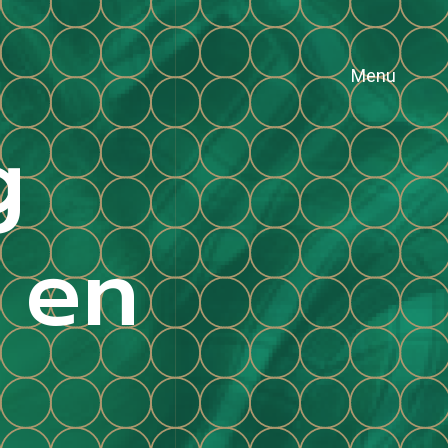
Menu
g
 en