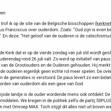
gen
 trof ik op de site van de Belgische bisschoppen (
kerknet
us Franciscus over ouderdom. Zoals: “Oud zijn is even be
n”. En deze: “Het geloof van de ouderen is de catechismu
e Kerk dat er op de vierde zondag van juli stil wordt gest
derendag rond 26 juli valt. Zo werd op initiatief van pau
 van de Grootouders en de Ouderen gehouden. Hij merkt 
de ouderen eigenlijk geen echte rol meer spelen. De ove
 de generaties is verstoord. De paus levert zo een belan
orden van ouderdom als een gave van God.
rijsde landje is de ouder wordende mens ook ontdekt: D
pmiddelen. We kregen in de politiek zelfs de partij 50PLU
 met Omroep MAX. Toch stijgt dit alles niet uit boven wa