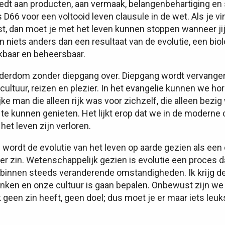
edt aan producten, aan vermaak, belangenbehartiging en s
als D66 voor een voltooid leven clausule in de wet. Als je vi
, dan moet je met het leven kunnen stoppen wanneer jij d
n niets anders dan een resultaat van de evolutie, een bio
kbaar en beheersbaar.
ouderdom zonder diepgang over. Diepgang wordt vervange
 cultuur, reizen en plezier. In het evangelie kunnen we h
jke man die alleen rijk was voor zichzelf, die alleen bez
 te kunnen genieten. Het lijkt erop dat we in de moderne 
 het leven zijn verloren.
wordt de evolutie van het leven op aarde gezien als een
er zin. Wetenschappelijk gezien is evolutie een proces d
 binnen steeds veranderende omstandigheden. Ik krijg de 
nken en onze cultuur is gaan bepalen. Onbewust zijn we
k geen zin heeft, geen doel; dus moet je er maar iets leu