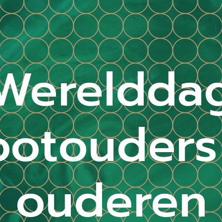
Wereldda
ootouders
ouderen