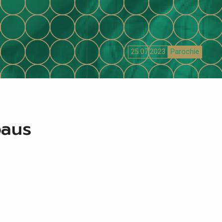
25.07.2023
Parochie
paus